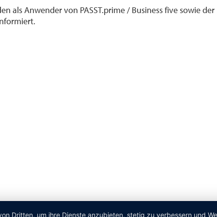
en als Anwender von PASST.prime / Business five sowie der
formiert.
von Dritten, um ihre Dienste anzubieten, stetig zu verbessern und 