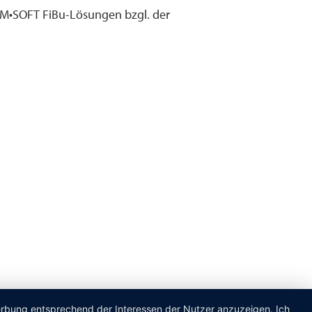
 M•SOFT FiBu-Lösungen bzgl. der
Werbung entsprechend der Interessen der Nutzer anzuzeigen. Ich