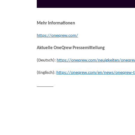
Mehr Informationen
https://oneqrew.com/
Aktuelle OneQrew Pressemitteilung
(Deutsch):
https://oneqrew.com/neuigkeiten/oneqrew
(Englisch):
https://oneqrew.com/en/news/oneqrew-the-
Zurück