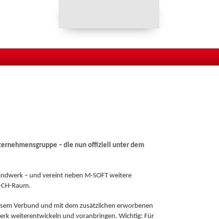
Ihr direkter Draht
0 54 21/959-0
nternehmensgruppe – die nun offiziell unter dem
 Handwerk – und vereint neben M·SOFT weitere
A-CH-Raum.
 diesem Verbund und mit dem zusätzlichen erworbenen
erk weiterentwickeln und voranbringen. Wichtig: Für